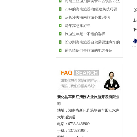
技巧
海南三亚游拍摄美食和古镇的方法
是什么？
2014的海南旅游 拍摄建筑技巧要
熟知
从长沙去海南旅游必带3要素
上
马年寓意旅游年
下
旅游过年是个不错的选择
长沙到海南旅游自驾需要注意车的
保养
适合情侣们去旅游的地方介绍
新化县车田江清园农业旅游开发有限公
司
地址：湖南省新化县温塘镇车田江水库
大坝溢洪道
电话：0738-3488909
手机：13762819645