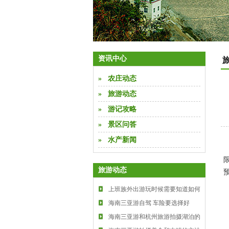
1
2
3
资讯中心
» 农庄动态
» 旅游动态
» 游记攻略
» 景区问答
» 水产新闻
旅游动态
上班族外出游玩时候需要知道如何
调节相机
海南三亚游自驾 车险要选择好
海南三亚游和杭州旅游拍摄湖泊的