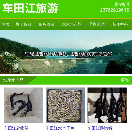
预定电话
13762819645
首页
关于我们
服务项目
水库水产品
景区风光
新闻中心
水库水产品
更多
车田江匙吻鲟
车田江水产干鱼
车田江匙吻鲟