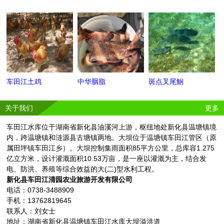
车田江土鸡
中华胭脂
斑点叉尾鮰
关于我们
更多
车田江水库位于湖南省新化县油溪河上游，枢纽地处新化县温塘镇境
内，跨温塘镇和涟源县古塘镇两地。大坝位于温塘镇车田江管区（原
属田坪镇车田江乡）。大坝控制集雨面积85平方公里，总库容1.275
亿立方米，设计灌溉面积10.53万亩，是一座以灌溉为主，结合发
电、防洪、养殖等综合效益的大(二)型水利工程。
新化县车田江清园农业旅游开发有限公司
电话：0738-3488909
手机：13762819645
联系人：刘女士
地址：湖南省新化县温塘镇车田江水库大坝溢洪道